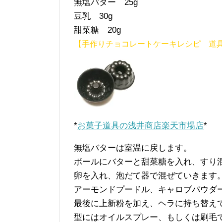
無塩バター 25g
豆乳 30g
甜菜糖 20g
【手作りチョコレートケーキレシピ 道
*
お菓子道具の浅井商店楽天市場店
*
無塩バターは室温に戻します。
ボールにバターと甜菜糖を入れ、すり
卵を入れ、泡だて器で混ぜていきます
アーモンドプードル、キャロブパウダ
最後に上新粉を加え、ヘラに持ち替え
型にはオイルスプレー、もしくは刷毛