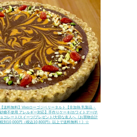
【送料無料】Vivoローゴジベリータルト【非加熱 乳製品・
砂糖不使用 アレルギー対応】手作りケーキ/ホワイトデー/チ
ョコレート/スイーツ/プレゼント/大切な友人へ《お買物合計
税別10,000円（税込10,800円）以上で送料無料！》☆