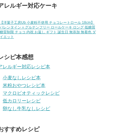
アレルギー対応ケーキ
【洋菓子工房Ub 小麦粉不使用 チョコレートロール 18cm】
バレンタイン ○ グルテンフリー ロールケーキ ロング 低糖質
糖質制限 チョコ 内祝 お返し ギフト 誕生日 無添加 無着色 ダ
イエット
レシピ本感想
アレルギー対応レシピ本
小麦なしレシピ本
米粉おやつレシピ本
マクロビオティックレシピ
低カロリーレシピ
卵なし牛乳なしレシピ
おすすめレシピ