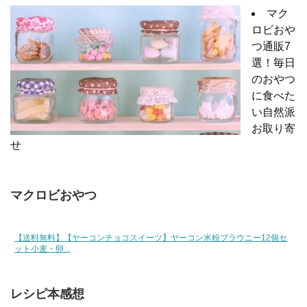
マク
ロビおや
つ通販7
選！毎日
のおやつ
に食べた
い自然派
お取り寄
せ
マクロビおやつ
【送料無料】【ヤーコンチョコスイーツ】ヤーコン米粉ブラウニー12個セ
ット小麦・卵...
レシピ本感想