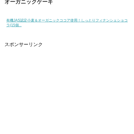
オーガニックケーキ
有機JAS認定小麦＆オーガニックココア使用！しっとりフィナンシェショコ
ラ(15個...
スポンサーリンク