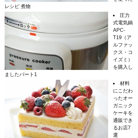
レシピ 煮物
圧力
式電気鍋
APC-
T19（ア
ルファッ
クス・コ
イズミ）
を購入し
ましたパート1
材料
にこだわ
ったオー
ガニック
ケーキを
通販でき
るお店7
選