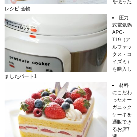
を使った
レシピ 煮物
圧力
式電気鍋
APC-
T19（ア
ルファッ
クス・コ
イズミ）
を購入し
ましたパート1
材料
にこだわ
ったオー
ガニック
ケーキを
通販でき
るお店7
選