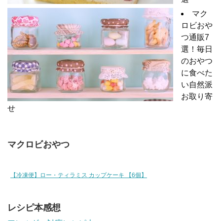
マク
ロビおや
つ通販7
選！毎日
のおやつ
に食べた
い自然派
お取り寄
せ
マクロビおやつ
【冷凍便】ロー・ティラミス カップケーキ 【6個】
レシピ本感想