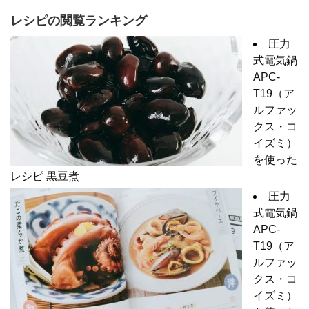
レシピの閲覧ランキング
圧力
式電気鍋
APC-
T19（ア
ルファッ
クス・コ
イズミ）
を使った
レシピ 黒豆煮
圧力
式電気鍋
APC-
T19（ア
ルファッ
クス・コ
イズミ）