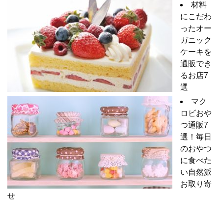
材料
にこだわ
ったオー
ガニック
ケーキを
通販でき
るお店7
選
マク
ロビおや
つ通販7
選！毎日
のおやつ
に食べた
い自然派
お取り寄
せ