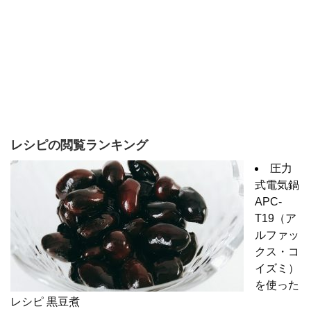
レシピの閲覧ランキング
圧力
式電気鍋
APC-
T19（ア
ルファッ
クス・コ
イズミ）
を使った
レシピ 黒豆煮