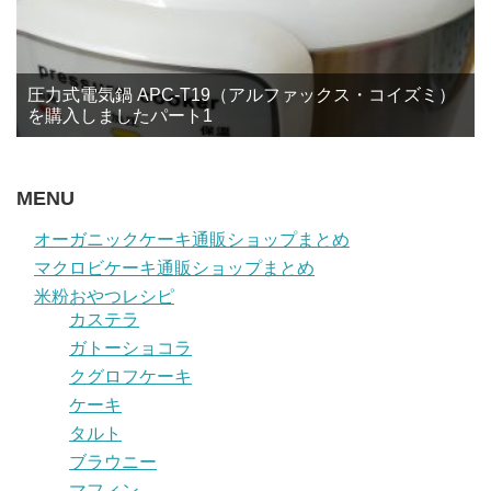
圧力式電気鍋 APC-T19（アルファックス・コイズミ）
を購入しましたパート1
MENU
オーガニックケーキ通販ショップまとめ
マクロビケーキ通販ショップまとめ
米粉おやつレシピ
カステラ
ガトーショコラ
クグロフケーキ
ケーキ
タルト
ブラウニー
マフィン