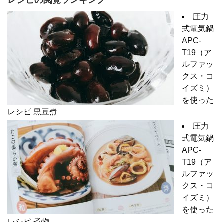
レシピの閲覧ランキング
圧力
式電気鍋
APC-
T19（ア
ルファッ
クス・コ
イズミ）
を使った
レシピ 黒豆煮
圧力
式電気鍋
APC-
T19（ア
ルファッ
クス・コ
イズミ）
を使った
レシピ 煮物