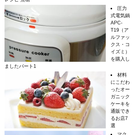
圧力
式電気鍋
APC-
T19（ア
ルファッ
クス・コ
イズミ）
を購入し
ましたパート1
材料
にこだわ
ったオー
ガニック
ケーキを
通販でき
るお店7
選
マク