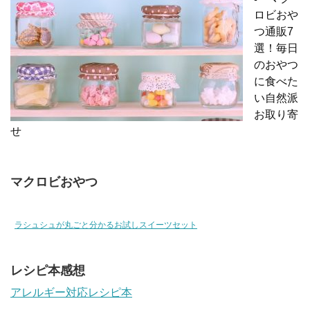
ロビおや
つ通販7
選！毎日
のおやつ
に食べた
い自然派
お取り寄
せ
マクロビおやつ
ラシュシュが丸ごと分かるお試しスイーツセット
レシピ本感想
アレルギー対応レシピ本