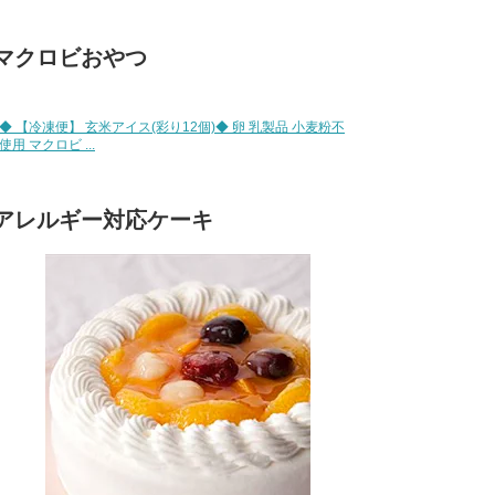
マクロビおやつ
◆ 【冷凍便】 玄米アイス(彩り12個)◆ 卵 乳製品 小麦粉不
使用 マクロビ ...
アレルギー対応ケーキ