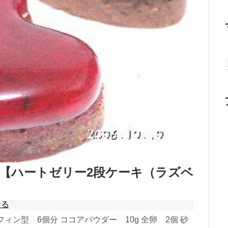
【ハートゼリー2段ケーキ（ラズベ
せる
ン型 6個分 ココアパウダー 10g 全卵 2個 砂