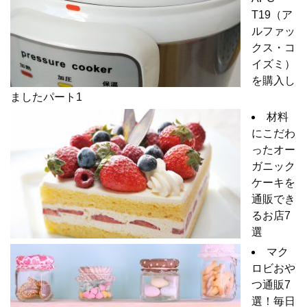
T19（ア
ルファッ
クス・コ
イズミ）
を購入し
ましたパート1
材料
にこだわ
ったオー
ガニック
ケーキを
通販でき
るお店7
選
マク
ロビおや
つ通販7
選！毎日