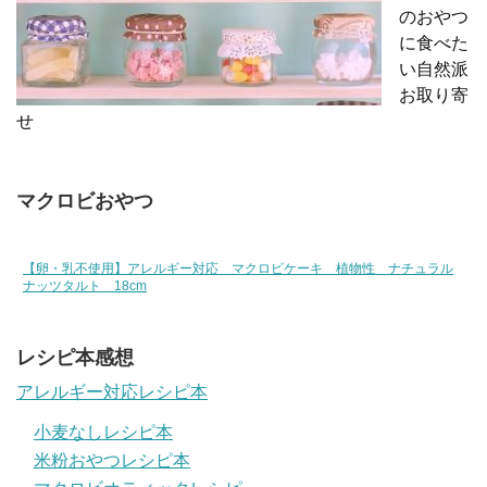
のおやつ
に食べた
い自然派
お取り寄
せ
マクロビおやつ
【卵・乳不使用】アレルギー対応 マクロビケーキ 植物性 ナチュラル
ナッツタルト 18cm
レシピ本感想
アレルギー対応レシピ本
小麦なしレシピ本
米粉おやつレシピ本