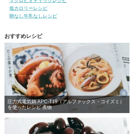
マクロビオティックレシピ
低カロリーレシピ
卵なし牛乳なしレシピ
おすすめレシピ
圧力式電気鍋 APC-T19（アルファックス・コイズミ）
を使ったレシピ 煮物