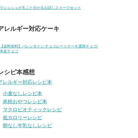
ラシュシュが丸ごと分かるお試しスイーツセット
アレルギー対応ケーキ
【送料無料】バレンタイン チョコレートケーキ濃厚チョコ/
本命チョコ
レシピ本感想
アレルギー対応レシピ本
小麦なしレシピ本
米粉おやつレシピ本
マクロビオティックレシピ
低カロリーレシピ
卵なし牛乳なしレシピ