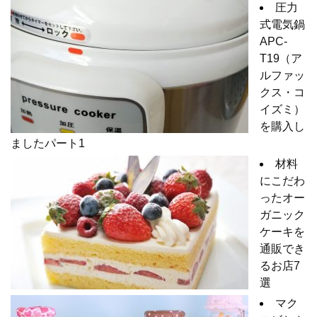
圧力
式電気鍋
APC-
T19（ア
ルファッ
クス・コ
イズミ）
を購入し
ましたパート1
材料
にこだわ
ったオー
ガニック
ケーキを
通販でき
るお店7
選
マク