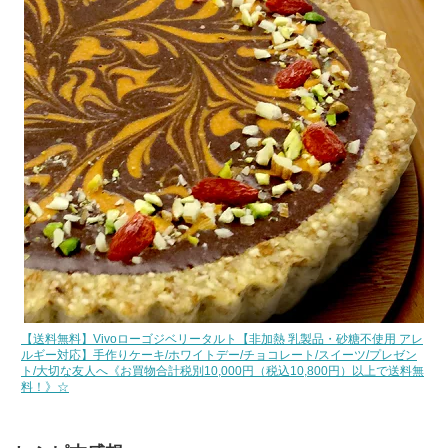
【送料無料】Vivoローゴジベリータルト【非加熱 乳製品・砂糖不使用 アレ
ルギー対応】手作りケーキ/ホワイトデー/チョコレート/スイーツ/プレゼン
ト/大切な友人へ《お買物合計税別10,000円（税込10,800円）以上で送料無
料！》☆