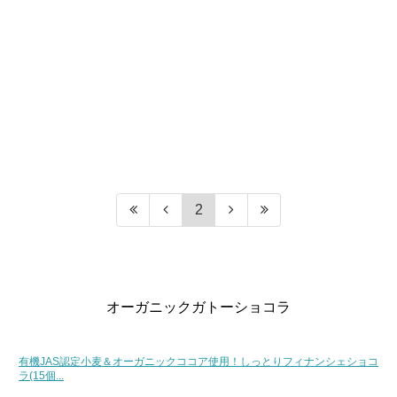
2
オーガニックガトーショコラ
有機JAS認定小麦＆オーガニックココア使用！しっとりフィナンシェショコ
ラ(15個...