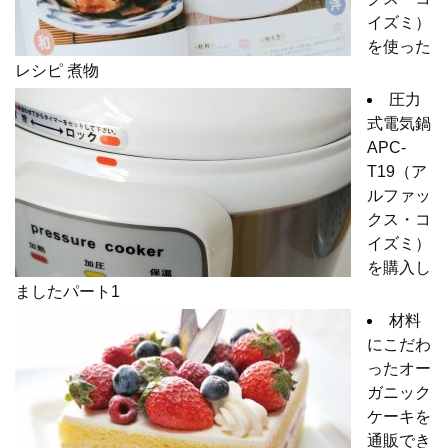
イズミ）
を使った
レシピ 煮物
圧力
式電気鍋
APC-
T19（ア
ルファッ
クス・コ
イズミ）
を購入し
ましたパート1
材料
にこだわ
ったオー
ガニック
ケーキを
通販でき