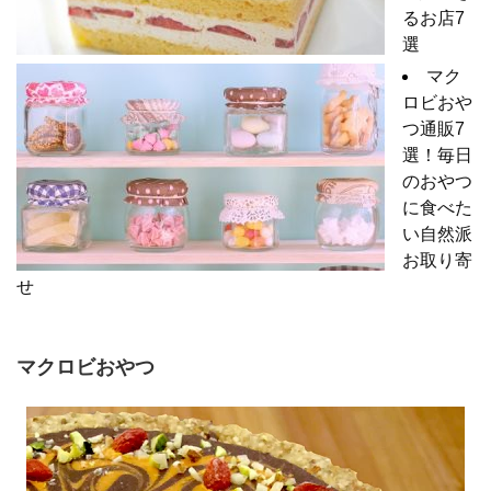
るお店7
選
マク
ロビおや
つ通販7
選！毎日
のおやつ
に食べた
い自然派
お取り寄
せ
マクロビおやつ