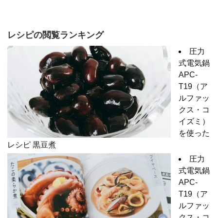
レシピの閲覧ランキング
圧力
式電気鍋
APC-
T19（ア
ルファッ
クス・コ
イズミ）
を使った
レシピ 黒豆煮
圧力
式電気鍋
APC-
T19（ア
ルファッ
クス・コ