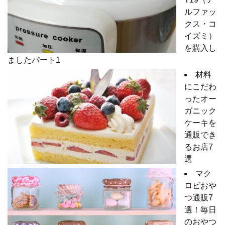
ルファッ
クス・コ
イズミ）
を購入し
ましたパート1
材料
にこだわ
ったオー
ガニック
ケーキを
通販でき
るお店7
選
マク
ロビおや
つ通販7
選！毎日
のおやつ