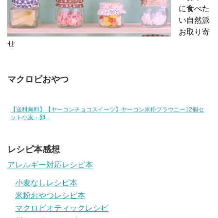
に食べた
い自然派
お取り寄
せ
マクロビおやつ
【送料無料】【ヤーコンチョコスイーツ】ヤーコン米粉ブラウニー12個セ
ット小麦・卵...
レシピ本感想
アレルギー対応レシピ本
小麦なしレシピ本
米粉おやつレシピ本
マクロビオティックレシピ