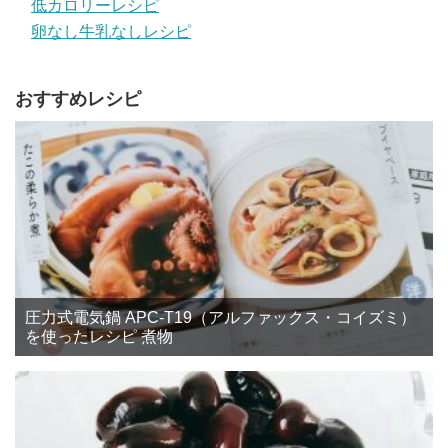
低カロリーレシピ
卵なし牛乳なしレシピ
おすすめレシピ
圧力式電気鍋 APC-T19（アルファックス・コイズミ）
を使ったレシピ 煮物