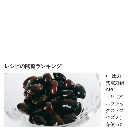
レシピの閲覧ランキング
圧力
式電気鍋
APC-
T19（ア
ルファッ
クス・コ
イズミ）
を使った