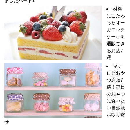
ましたパート1
材料
にこだわ
ったオー
ガニック
ケーキを
通販でき
るお店7
選
マク
ロビおや
つ通販7
選！毎日
のおやつ
に食べた
い自然派
お取り寄
せ